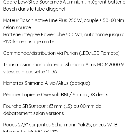
Cadre Low‑Step Supreme 5 Aluminium, intégrant batterie
Bosch dans le tube diagonal
Moteur Bosch Active Line Plus 250 W, couple ≈ 50–60 Nm
selon source
Batterie intégrée PowerTube 500 Wh, autonomie jusqu’à
~120 km en usage mixte
Commande/distribution via Purion (LED/LED Remote)
Transmission monoplateau : Shimano Altus RD‑M2000 9
vitesses + cassette 11–36T
Manettes Shimano Alivio/Altus (optique)
Pédalier Lapierre Overvolt BNI / Samox, 38 dents
Fourche SR Suntour : 63 mm (LS) ou 80 mm de
débattement selon versions
Roues 27,5″ sur jantes Schürmann Yak25, pneus WTB
Intersector 58‑584 (~2.2″)