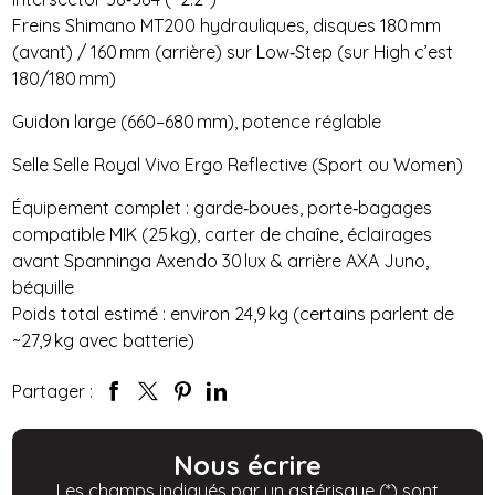
Freins Shimano MT200 hydrauliques, disques 180 mm
(avant) / 160 mm (arrière) sur Low‑Step (sur High c’est
180/180 mm)
Guidon large (660–680 mm), potence réglable
Selle Selle Royal Vivo Ergo Reflective (Sport ou Women)
Équipement complet : garde‑boues, porte‑bagages
compatible MIK (25 kg), carter de chaîne, éclairages
avant Spanninga Axendo 30 lux & arrière AXA Juno,
béquille
Poids total estimé : environ 24,9 kg (certains parlent de
~27,9 kg avec batterie)
Partager :
Nous écrire
Les champs indiqués par un astérisque (*) sont