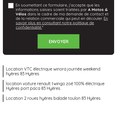
En soumettant ce formulaire, j'accepte que les
informations saisies soient traitées par
A Motos &
Vélos
dans le cadre de ma demande de contact et
de la relation commerciale qui peut en découler.
En
savoir plus en consultant notre politique de
confidentialité.
*
Location VTC électrique winora journée weekend
hyères 83 Hyères
location voiture renault twingo zoé 100% éléctrique
Hyères port paca 83 Hyères
Location 2 roues hyères balade toulon 83 Hyères