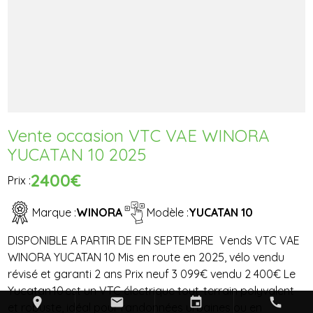
Vente occasion VTC VAE WINORA
YUCATAN 10 2025
2400€
Prix :
Marque :
WINORA
Modèle :
YUCATAN 10
DISPONIBLE A PARTIR DE FIN SEPTEMBRE Vends VTC VAE
WINORA YUCATAN 10 Mis en route en 2025, vélo vendu
révisé et garanti 2 ans Prix neuf 3 099€ vendu 2 400€ Le
Yucatan 10 est un VTC électrique tout-terrain polyvalent
place
mail
event
call
et robuste, idéal pour randonnées urbaines ou en