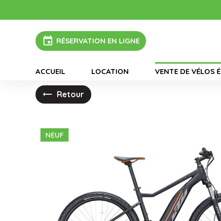
Panneau de gestion des cookies
A Motos vous accueil
event
RÉSERVATION EN LIGNE
ACCUEIL
LOCATION
VENTE DE VÉLOS 
Retour
NEUF