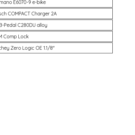
mano E6070-9 e-bike
sch COMPACT Charger 2A
B-Pedal C280DU alloy
M Comp Lock
chey Zero Logic OE 1.1/8"