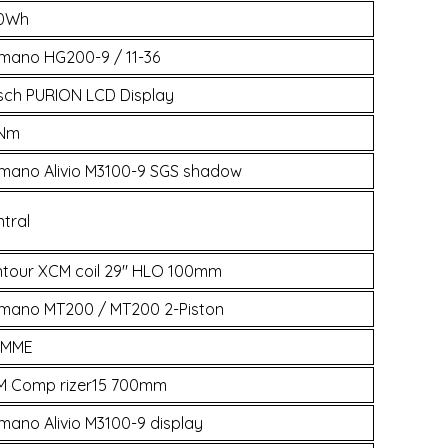
0Wh
mano HG200-9 / 11-36
sch PURION LCD Display
Nm
imano Alivio M3100-9 SGS shadow
tral
ntour XCM coil 29" HLO 100mm
imano MT200 / MT200 2-Piston
MME
M Comp rizer15 700mm
mano Alivio M3100-9 display