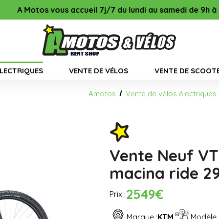
 7j/7 du lundi au samedi de 9h à 13h & de 14h00 à 18h45, l
ÉLECTRIQUES
VENTE DE VÉLOS
VENTE DE SCOOT
Amotos
Vente de vélos électriques
Vente Neuf VT
macina ride 2
2549€
Prix :
Marque :
KTM
Modèle 