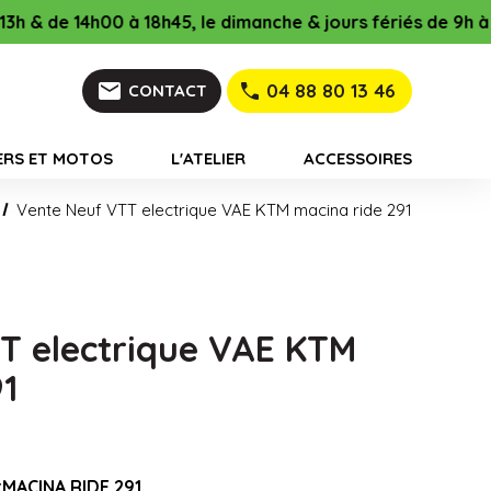
e dimanche & jours fériés de 9h à 12h & de 16h à 18h45 !
mail
04 88 80 13 46
CONTACT
ERS ET MOTOS
L'ATELIER
ACCESSOIRES
Vente Neuf VTT electrique VAE KTM macina ride 291
T electrique VAE KTM
91
:
MACINA RIDE 291