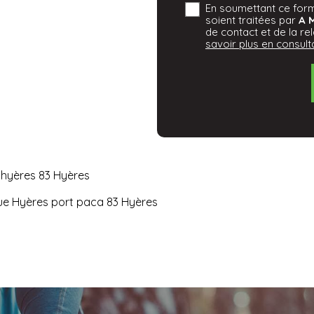
En soumettant ce formu
soient traitées par
A 
de contact et de la re
savoir plus en consulta
 hyères 83 Hyères
que Hyères port paca 83 Hyères