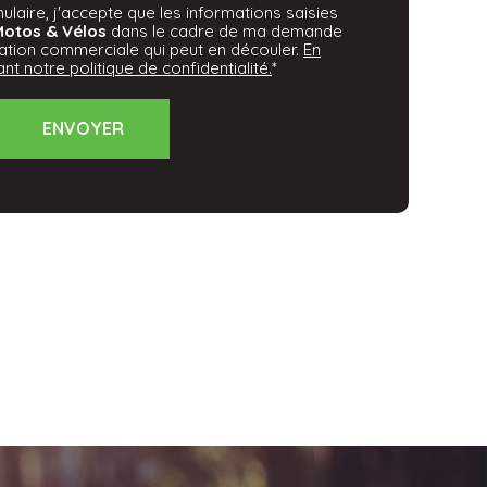
laire, j'accepte que les informations saisies
Motos & Vélos
dans le cadre de ma demande
lation commerciale qui peut en découler.
En
nt notre politique de confidentialité.
*