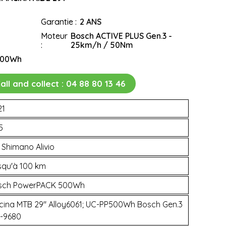
Garantie :
2 ANS
Moteur
Bosch ACTIVE PLUS Gen.3 -
:
25km/h / 50Nm
500Wh
all and collect :
04 88 80 13 46
21
5
 Shimano Alivio
squ'à 100 km
sch PowerPACK 500Wh
cina MTB 29" Alloy6061; UC-PP500Wh Bosch Gen.3
M-9680