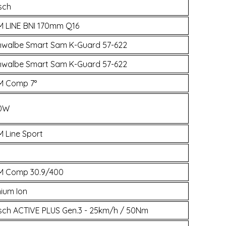
sch
M LINE BNI 170mm Q16
hwalbe Smart Sam K-Guard 57-622
hwalbe Smart Sam K-Guard 57-622
M Comp 7°
0W
 Line Sport
M Comp 30.9/400
hium Ion
sch ACTIVE PLUS Gen.3 - 25km/h / 50Nm