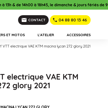
18h45, le dimanche & jours fériés de 9h à 12h & de 16h à 18
mail
04 88 80 13 46
CONTACT
ERS ET MOTOS
L'ATELIER
ACCESSOIRES
f VTT electrique VAE KTM macina lycan 272 glory 2021
T electrique VAE KTM
272 glory 2021
:
MACINA LYCAN 272 GLORY