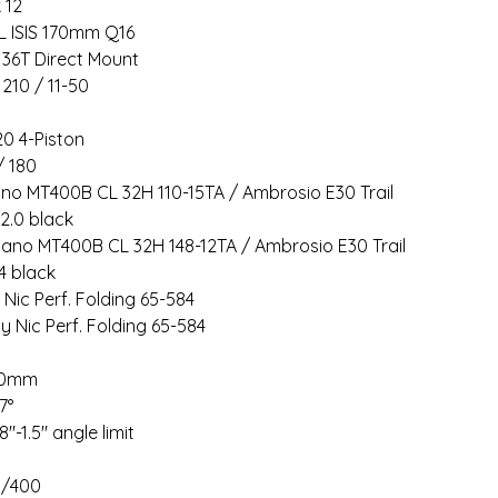
 12
L ISIS 170mm Q16
 36T Direct Mount
210 / 11-50
0 4-Piston
/ 180
ano MT400B CL 32H 110-15TA / Ambrosio E30 Trail
2.0 black
mano MT400B CL 32H 148-12TA / Ambrosio E30 Trail
4 black
ic Perf. Folding 65-584
 Nic Perf. Folding 65-584
40mm
7°
-1.5" angle limit
9/400