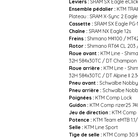
Leviers :
SRAM SX Eagle eClick
Ensemble pédalier :
KTM TRAI
Plateau : SRAM X-Sync 2 Eagle
Cassette :
SRAM SX Eagle PG-1
Chaîne :
SRAM NX Eagle 12s
Freins :
Shimano M4100 / MT42
Rotor :
Shimano RT64 CL 203 
Roue avant :
KTM Line - Shim
32H 584x30TC / DT Champion 
Roue arrière :
KTM Line - Shi
32H 584x30TC / DT Alpine II 2.3
Pneu avant :
Schwalbe Nobby N
Pneu arrière :
Schwalbe Nobby
Poignées :
KTM Comp Lock
Guidon :
KTM Comp rizer25 7
Jeu de direction :
KTM Comp 
Potence :
KTM Team eMTB 1.1/8"
Selle :
KTM Line Sport
Tige de selle :
KTM Comp 30.