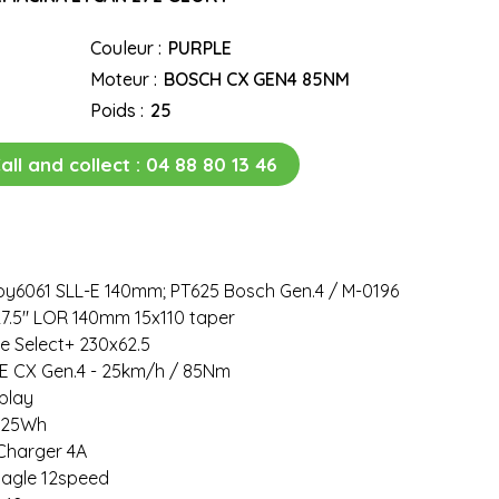
Couleur :
PURPLE
Moteur :
BOSCH CX GEN4 85NM
Poids :
25
all and collect :
04 88 80 13 46
loy6061 SLL-E 140mm; PT625 Bosch Gen.4 / M-0196
27.5" LOR 140mm 15x110 taper
e Select+ 230x62.5
 CX Gen.4 - 25km/h / 85Nm
play
625Wh
harger 4A
agle 12speed