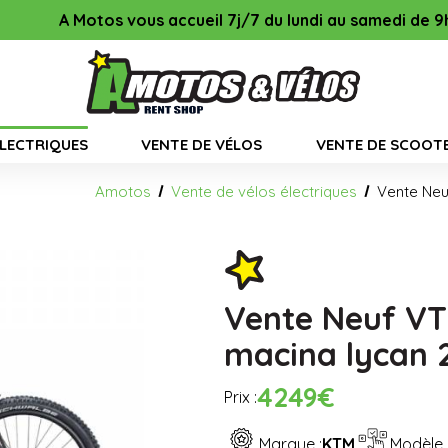
 accueil 7j/7 du lundi au samedi de 9h à 13h & de 14h00 à 
ÉLECTRIQUES
VENTE DE VÉLOS
VENTE DE SCOOT
Amotos
Vente de vélos électriques
Vente Neu
Vente Neuf VT
macina lycan 
4249€
Prix :
Marque :
KTM
Modèle 