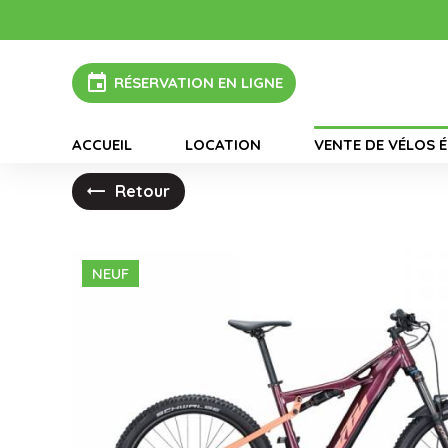
Panneau de gestion des cookies
A Motos vous
event
RÉSERVATION EN LIGNE
ACCUEIL
LOCATION
VENTE DE VÉLOS 
Retour
NEUF