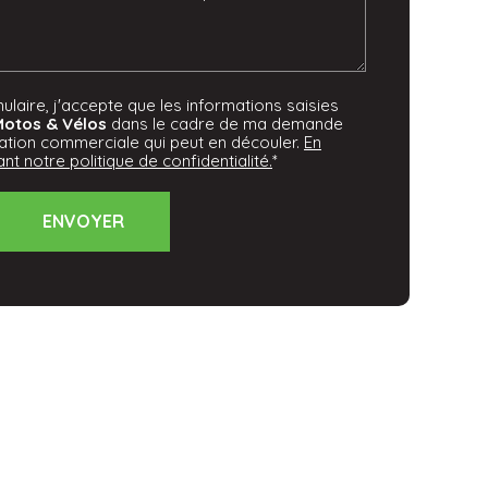
laire, j'accepte que les informations saisies
Motos & Vélos
dans le cadre de ma demande
lation commerciale qui peut en découler.
En
nt notre politique de confidentialité.
*