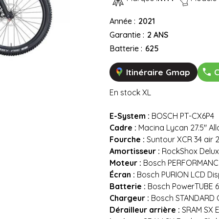
Année :
2021
Garantie :
2 ANS
Batterie :
625
Itinéraire Gmap
C
En stock XL
E-System :
BOSCH PT-CX6P4
Cadre :
Macina Lycan 27.5" Al
Fourche :
Suntour XCR 34 air 
Amortisseur :
RockShox Delux
Moteur :
Bosch PERFORMANCE
Écran :
Bosch PURION LCD Dis
Batterie :
Bosch PowerTUBE 
Chargeur :
Bosch STANDARD C
Dérailleur arrière :
SRAM SX E