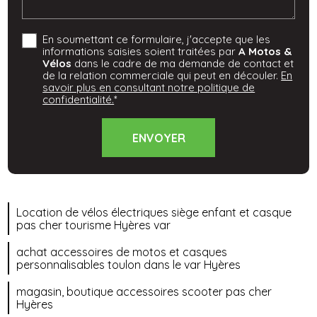
En soumettant ce formulaire, j'accepte que les
informations saisies soient traitées par
A Motos &
Vélos
dans le cadre de ma demande de contact et
de la relation commerciale qui peut en découler.
En
savoir plus en consultant notre politique de
confidentialité.
*
Location de vélos électriques siège enfant et casque
pas cher tourisme Hyères var
achat accessoires de motos et casques
personnalisables toulon dans le var Hyères
magasin, boutique accessoires scooter pas cher
Hyères