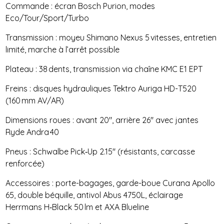
Commande : écran Bosch Purion, modes
Eco/Tour/Sport/Turbo
Transmission : moyeu Shimano Nexus 5 vitesses, entretien
limité, marche à l’arrêt possible
Plateau : 38 dents, transmission via chaîne KMC E1 EPT
Freins : disques hydrauliques Tektro Auriga HD-T520
(160 mm AV/AR)
Dimensions roues : avant 20″, arrière 26″ avec jantes
Ryde Andra 40
Pneus : Schwalbe Pick‑Up 2.15″ (résistants, carcasse
renforcée)
Accessoires : porte-bagages, garde-boue Curana Apollo
65, double béquille, antivol Abus 4750L, éclairage
Herrmans H‑Black 50 lm et AXA Blueline