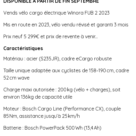
DISPONIBLE A PARTIR DE FIN SEPTEMBRE
Vends vélo cargo électrique Winora FUB 2 2023
Mis en route en 2023, vélo vendu révisé et garanti 3 mois
Prix neuf 5 299€ et prix de revente à venir...
Caractéristiques
Matériau : acier (S235JR), cadre eCargo robuste
Taille unique adaptée aux cyclistes de 158–190 cm, cadre
52 cm wave
Charge maxi autorisée : 200 kg (vélo + charges), soit
environ 136 kg de capacité utile
Moteur : Bosch Cargo Line (Performance CX), couple
85 Nm, assistance jusqu’à 25 km/h
Batterie : Bosch PowerPack 500 Wh (13,4 Ah)