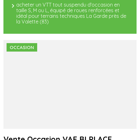
acheter un VTT tout suspendu d'occasion en
taille S, M ou L, équipé de roues renforcées et
idéal pour terrains techniques La Garde près de
la Valette (83)
OCCASION
Vente Occasion VAE BI PLACE